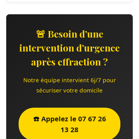
🚨 Besoin d’une
intervention d’urgence
après effraction ?
Notre équipe intervient 6j/7 pour
sécuriser votre domicile
☎️ Appelez le 07 67 26
13 28