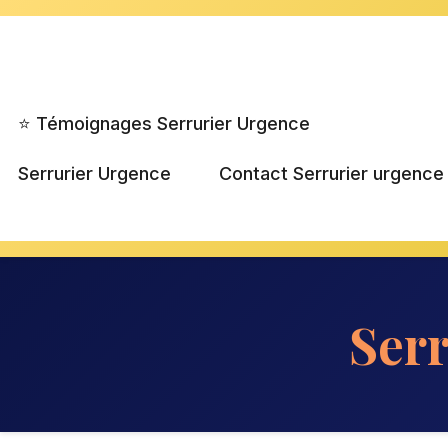
Aller
au
contenu
⭐ Témoignages Serrurier Urgence
Serrurier Urgence
Contact Serrurier urgence
Ser