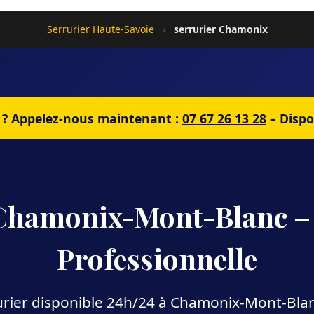
Serrurier Haute-Savoie
›
serrurier Chamonix
? Appelez-nous maintenant :
07 67 26 13 28
– Dispo
 Chamonix-Mont-Blanc – 
Professionnelle
rurier disponible 24h/24 à Chamonix-Mont-Blan