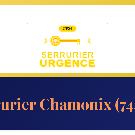
24/24
SERRURIER
URGENCE
rurier Chamonix (74